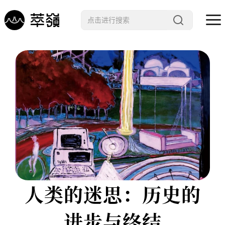
哲学 · 文明
艺术 · 科技
未来 · 生命
行星智慧
数字治理
Noema精选
人类的迷思：历史的
进步与终结