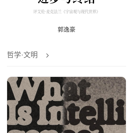
评艾伦·麦克法兰《宇宙观与现代世界》
郭逸豪
哲学·文明