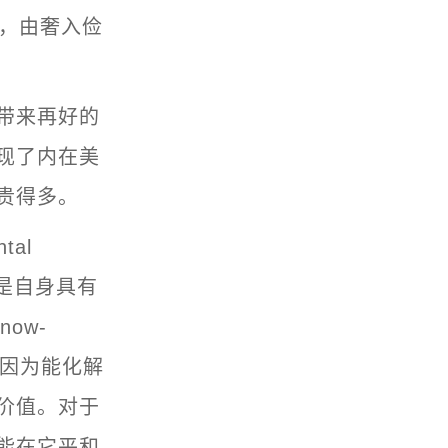
苦，由奢入俭
带来再好的
现了内在美
贵得多。
al
e）是自身具有
now-
值，因为能化解
价值。对于
能在它平和