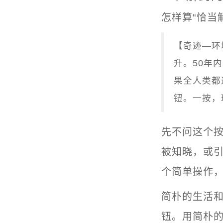
怎样算“恰当
【奇迹—环
升。50年
果全人类都
钮。一按，
先不问这个按
被知晓，或
个简单操作
简朴的生活和
钮。用简朴