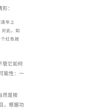
情形：
面逐年上
。对此，如
有个红色按
不管它如何
可能性：一
当然是按
且，根据功