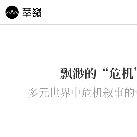
哲学 · 文明
艺术 · 科技
未来 · 生命
行
飘渺的“危机
多元世界中危机叙事的