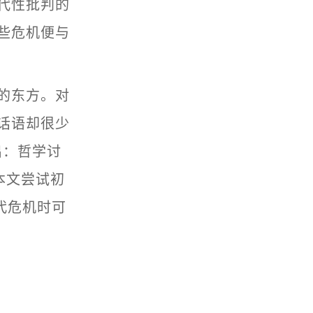
代性批判的
些危机便与
的东方。对
话语却很少
指出：哲学讨
，本文尝试初
代危机时可