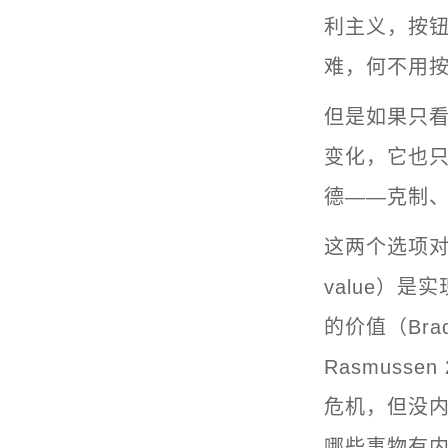
利主义，按钮
难，何不用
但是如果只
变化，它也
德——克制
这两个选项对应
value）是
的价值（Bradl
Rasmusse
危机，但没
哪些事物有