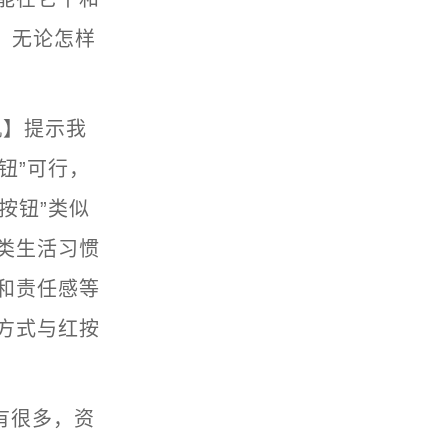
e）。无论怎样
机】提示我
钮”可行，
按钮”类似
类生活习惯
和责任感等
方式与红按
有很多，资