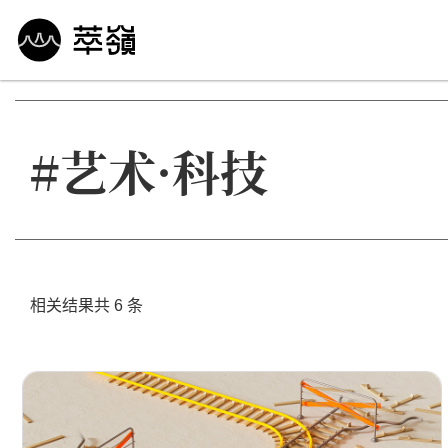
哲学 · 文明
艺术 · 科技
未来 · 生命
行
#艺术·科技
相关结果共 6 条