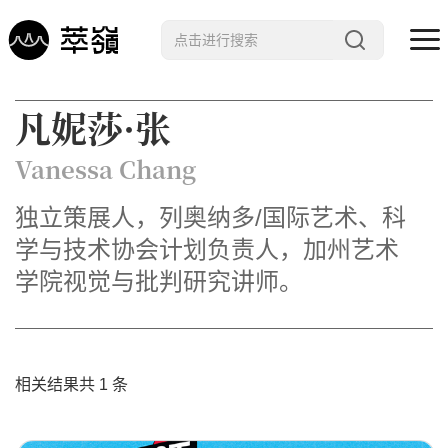
哲学 · 文明
凡妮莎·张
艺术 · 科技
Vanessa Chang
未来 · 生命
独立策展人，列奥纳多/国际艺术、科
行星智慧
学与技术协会计划负责人，加州艺术
数字治理
学院视觉与批判研究讲师。
Noema精选
相关结果共 1 条