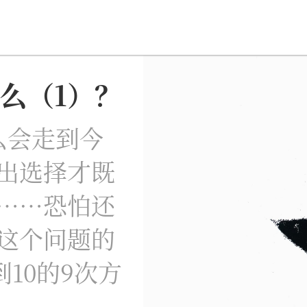
么（1）？
星智慧
数字治理
Noema精选
么会走到今
出选择才既
……恐怕还
这个问题的
10的9次方
。