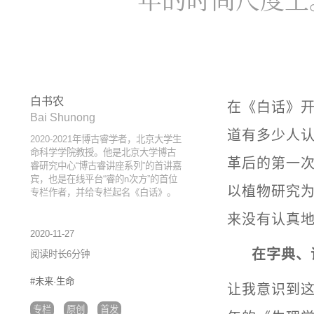
白书农
在《白话》开
Bai Shunong
道有多少人认
2020-2021年博古睿学者，北京大学生
命科学学院教授。他是北京大学博古
革后的第一
睿研究中心“博古睿讲座系列”的首讲嘉
宾，也是在线平台“睿的n次方”的首位
以植物研究为
专栏作者，并给专栏起名《白话》。
来没有认真地
2020-11-27
在字典、
阅读时长6分钟
#未来·生命
让我意识到
专栏
原创
首发