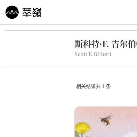
哲学 · 文明
艺术 · 科技
未来 · 生命
行
斯科特·F. 吉尔
Scott F. Gilbert
相关结果共 1 条