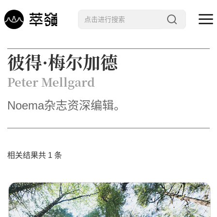
哲学 · 文明
彼得·梅尔加德
艺术 · 科技
Peter Mellgard
未来 · 生命
Noema杂志资深编辑。
行星智慧
数字治理
Noema精选
相关结果共 1 条