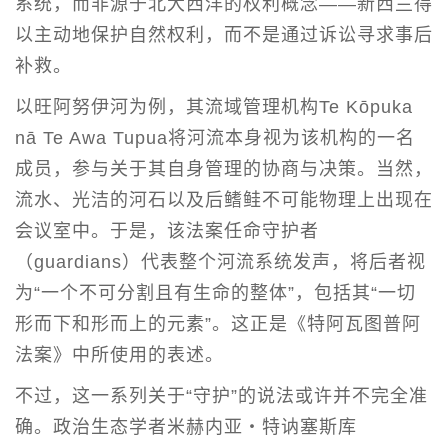
系统，而非源于北大西洋的权利概念——新西兰得
以主动地保护自然权利，而不是通过诉讼寻求事后
补救。
以旺阿努伊河为例，其流域管理机构Te Kōpuka
nā Te Awa Tupua将河流本身视为该机构的一名
成员，参与关于其自身管理的协商与决策。当然，
流水、光洁的河石以及后鳍鲑不可能物理上出现在
会议室中。于是，该法案任命守护者
（guardians）代表整个河流系统发声，将后者视
为“一个不可分割且有生命的整体”，包括其“一切
形而下和形而上的元素”。这正是《特阿瓦图普阿
法案》中所使用的表述。
不过，这一系列关于“守护”的说法或许并不完全准
确。政治生态学者米赫内亚・特讷塞斯库