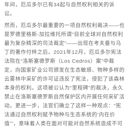
年间，厄瓜多尔已有34起与自然权利相关的诉
讼。
然而，厄瓜多尔最重要的一项自然权利裁决——也
是罗德里格斯-加拉维托所谓“目前全球对自然权利
最为复杂精深的司法裁定”——出现在考夫曼与马
丁的著作付梓之后。2021年12月，厄瓜多尔宪法
法院在“洛斯塞德罗斯（Los Cedros）案”中裁
定，向国家矿业公司颁发在生态敏感、物种多样的
云雾林中采矿的许可证违反了宪法，侵犯了该森林
本身的权利。这项被公认为“里程碑”的裁决，永久
禁止在洛斯塞德罗斯自然保护区内开展任何采矿活
动。更进一步，法官们确立了这样一种观点：“宪
法通过自然权利赋予物种与生态系统的‘内在价
值’”，意味着人类在面对可能对自然系统造成不可