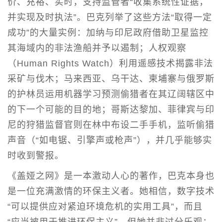
价、充裕、实时，支持监管者“收集系统性证据，
并实现及时执法”。巴克列举了这些方法“取得一定
成功”的大量实例：加纳与印尼政府借助卫星监控
其海域内的非法渔船并予以遏制；人权观察
（Human Rights Watch）利用遥感技术揭露非法
采矿与伐木；马来西亚、乌干达、柬埔寨与俄罗斯
的护林员运用机器学习预测偷猎者在其辽阔辖区中
的下一个可能的目的地；哥斯达黎加、菲律宾与印
尼的狩猎监督官则在林中布设二手手机，监听偷猎
声音（“如电锯、引擎声或枪声”），并几乎能够实
时收到警报。
《盖娅之网》是一本激动人心的著作，巴克本身也
是一位充满激情的环保主义者。她相信，数字技术
“可以提供应对紧迫环境危机的实用工具”，而且
“应当被用于推进环保主义”。但她并非过分乐观；