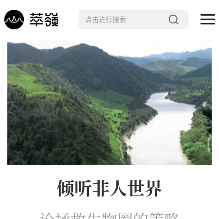
哲学 · 文明
艺术 · 科技
未来 · 生命
行星智慧
数字治理
Noema精选
倾听非人世界
论拯救生物圈的策略