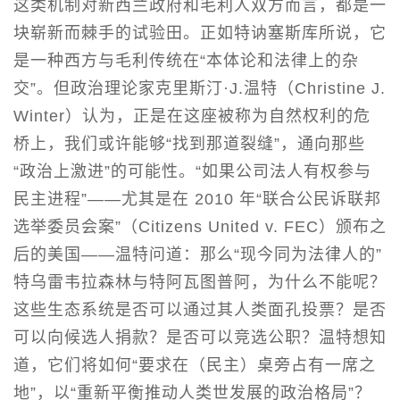
这类机制对新西兰政府和毛利人双方而言，都是一
块崭新而棘手的试验田。正如特讷塞斯库所说，它
是一种西方与毛利传统在“本体论和法律上的杂
交”。但政治理论家克里斯汀·J.温特（Christine J.
Winter）认为，正是在这座被称为自然权利的危
桥上，我们或许能够“找到那道裂缝”，通向那些
“政治上激进”的可能性。“如果公司法人有权参与
民主进程”——尤其是在 2010 年“联合公民诉联邦
选举委员会案”（Citizens United v. FEC）颁布之
后的美国——温特问道：那么“现今同为法律人的”
特乌雷韦拉森林与特阿瓦图普阿，为什么不能呢？
这些生态系统是否可以通过其人类面孔投票？是否
可以向候选人捐款？是否可以竞选公职？温特想知
道，它们将如何“要求在（民主）桌旁占有一席之
地”，以“重新平衡推动人类世发展的政治格局”？